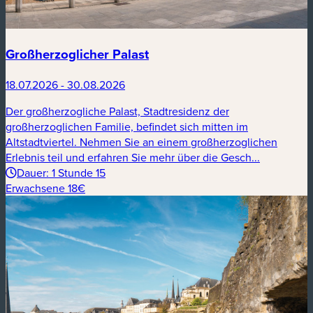
Großherzoglicher Palast
18.07.2026 - 30.08.2026
Der großherzogliche Palast, Stadtresidenz der
großherzoglichen Familie, befindet sich mitten im
Altstadtviertel. Nehmen Sie an einem großherzoglichen
Erlebnis teil und erfahren Sie mehr über die Gesch...
Dauer: 1 Stunde 15
Erwachsene 18€