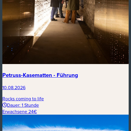
Petruss-Kasematten - Führung
10.08.2026
Rocks coming to life
Dauer: 1 Stunde
Erwachsene 24€