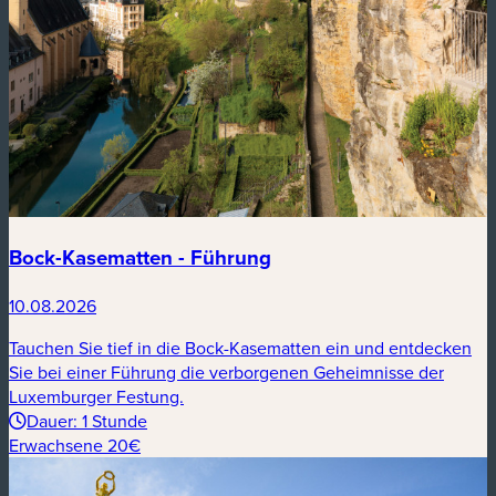
Bock-Kasematten - Führung
10.08.2026
Tauchen Sie tief in die Bock-Kasematten ein und entdecken
Sie bei einer Führung die verborgenen Geheimnisse der
Luxemburger Festung.
Dauer: 1 Stunde
Erwachsene 20€