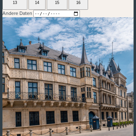
13
14
15
16
Andere Daten