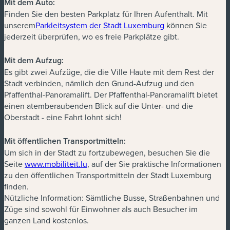
Mit dem Auto:
Finden Sie den besten Parkplatz für Ihren Aufenthalt. Mit
(neues Fenster)
unserem
Parkleitsystem der Stadt Luxemburg
können Sie
jederzeit überprüfen, wo es freie Parkplätze gibt.
Mit dem Aufzug:
Es gibt zwei Aufzüge, die die Ville Haute mit dem Rest der
Stadt verbinden, nämlich den Grund-Aufzug und den
Pfaffenthal-Panoramalift. Der Pfaffenthal-Panoramalift bietet
einen atemberaubenden Blick auf die Unter- und die
Oberstadt - eine Fahrt lohnt sich!
Mit öffentlichen Transportmitteln:
Um sich in der Stadt zu fortzubewegen, besuchen Sie die
(neues Fenster)
Seite
www.mobiliteit.lu
, auf der Sie praktische Informationen
zu den öffentlichen Transportmitteln der Stadt Luxemburg
finden.
Nützliche Information: Sämtliche Busse, Straßenbahnen und
Züge sind sowohl für Einwohner als auch Besucher im
ganzen Land kostenlos.