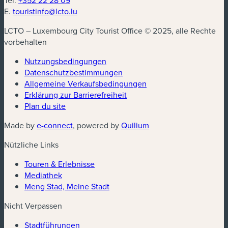
E.
touristinfo@lcto.lu
LCTO – Luxembourg City Tourist Office © 2025, alle Rechte
vorbehalten
Nutzungsbedingungen
Datenschutzbestimmungen
(neues Fenster)
Allgemeine Verkaufsbedingungen
Erklärung zur Barrierefreiheit
Plan du site
(neues Fenster)
(neues Fenster)
Made by
e-connect
, powered by
Quilium
Nützliche Links
Touren & Erlebnisse
Mediathek
Meng Stad, Meine Stadt
Nicht Verpassen
Stadtführungen