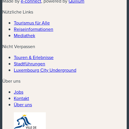
(neues Fenster)
(neues Fenster)
Made by
e-connect
, powered by
Quilium
Nützliche Links
Tourismus für Alle
Reiseinformationen
Mediathek
Nicht Verpassen
Touren & Erlebnisse
Stadtführungen
Luxembourg City Underground
Über uns
Jobs
Kontakt
Über uns
(neues Fenster)