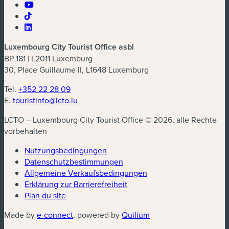
Luxembourg City Tourist Office asbl
BP 181 | L2011 Luxemburg
30, Place Guillaume II, L1648 Luxemburg
Tel.
+352 22 28 09
E.
touristinfo@lcto.lu
LCTO – Luxembourg City Tourist Office © 2026, alle Rechte
vorbehalten
Nutzungsbedingungen
Datenschutzbestimmungen
(neues Fenster)
Allgemeine Verkaufsbedingungen
Erklärung zur Barrierefreiheit
Plan du site
(neues Fenster)
(neues Fenster)
Made by
e-connect
, powered by
Quilium