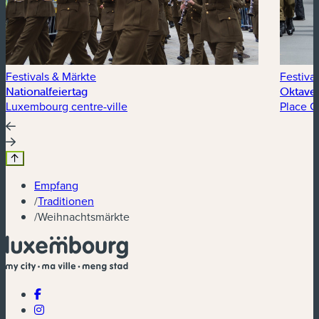
Festivals & Märkte
Festiva
Nationalfeiertag
Oktave
Luxembourg centre-ville
Place G
Empfang
/
Traditionen
/
Weihnachtsmärkte