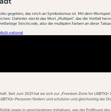
tadt
otto gegeben, das reich an Symbolismus ist. Mit dem Wortspiel
n. Dahinter steckt das Wort „Multipel“, das die Vielfalt hervorh
ielfarbige Strichcode, also die multiplen Farben an diese Tatsa
Multi-national
t. Seit Juni 2021 hat sie sich zur „Freedom Zone for LGBTIQ+ Pe
von LGBTIQ+-Personen fördern und schützen und gleichzeitig die 
olitik sowie in verschiedenen Initiativen, wie der Eröffnung 