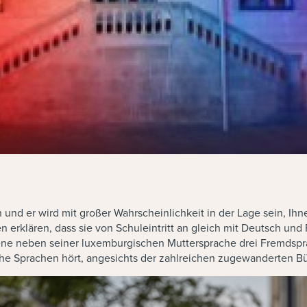
nd er wird mit großer Wahrscheinlichkeit in der Lage sein, Ihn
n erklären, dass sie von Schuleintritt an gleich mit Deutsch un
e neben seiner luxemburgischen Muttersprache drei Fremdsprach
sche Sprachen hört, angesichts der zahlreichen zugewanderten Bü