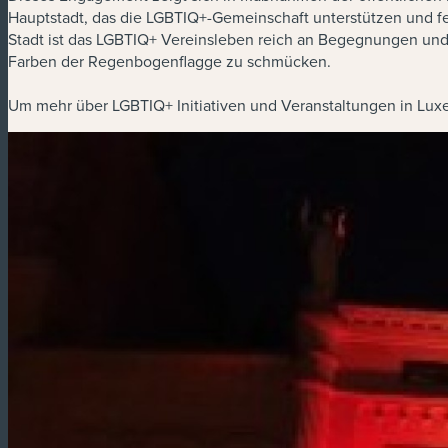
Hauptstadt, das die LGBTIQ+-Gemeinschaft unterstützen und fe
Stadt ist das LGBTIQ+ Vereinsleben reich an Begegnungen und V
Farben der Regenbogenflagge zu schmücken.
Um mehr über LGBTIQ+ Initiativen und Veranstaltungen in Lux