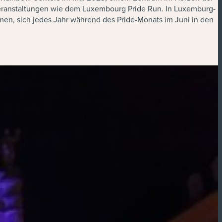
 Veranstaltungen wie dem Luxembourg Pride Run. In Luxemburg-
hmen, sich jedes Jahr während des Pride-Monats im Juni in den