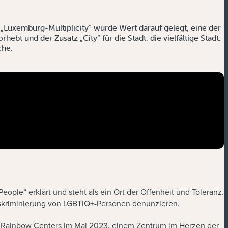
 „Luxemburg-Multiplicity“ wurde Wert darauf gelegt, eine der
ebt und der Zusatz „City“ für die Stadt: die vielfältige Stadt.
che.
ople“ erklärt und steht als ein Ort der Offenheit und Toleranz.
Diskriminierung von LGBTIQ+-Personen denunzieren.
des Rainbow Centers im Mai 2023, einem Zentrum im Herzen der