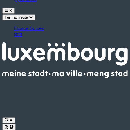
Für Fachleute
Espace Guides
B2B