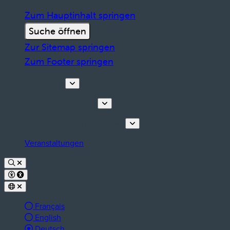
Zum Hauptinhalt springen
Suche öffnen
Zur Sitemap springen
Zum Footer springen
Entdecken
Touren & Erlebnisse
Planen Sie Ihren Aufenthalt
Veranstaltungen
Français
English
aktive Sprache:
Deutsch