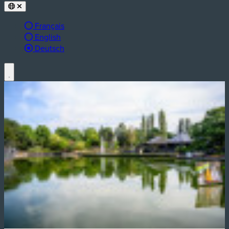
Français
English
aktive Sprache:
Deutsch