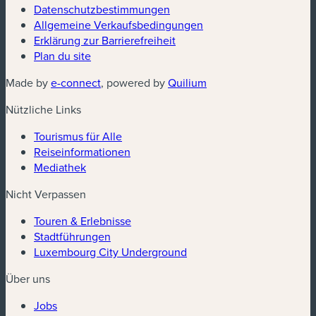
Datenschutzbestimmungen
(neues Fenster)
Allgemeine Verkaufsbedingungen
Erklärung zur Barrierefreiheit
Plan du site
(neues Fenster)
(neues Fenster)
Made by
e-connect
, powered by
Quilium
Nützliche Links
Tourismus für Alle
Reiseinformationen
Mediathek
Nicht Verpassen
Touren & Erlebnisse
Stadtführungen
Luxembourg City Underground
Über uns
Jobs