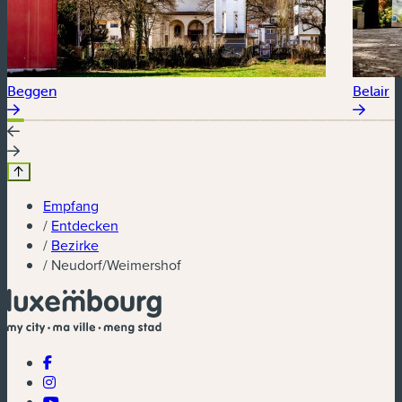
Beggen
Belair
Empfang
/
Entdecken
/
Bezirke
/
Neudorf/Weimershof