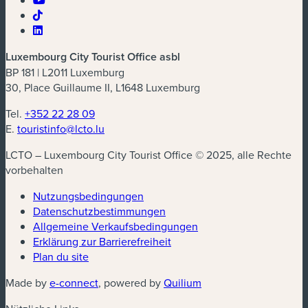
Luxembourg City Tourist Office asbl
BP 181 | L2011 Luxemburg
30, Place Guillaume II, L1648 Luxemburg
Tel.
+352 22 28 09
E.
touristinfo@lcto.lu
LCTO – Luxembourg City Tourist Office © 2025, alle Rechte
vorbehalten
Nutzungsbedingungen
Datenschutzbestimmungen
(neues Fenster)
Allgemeine Verkaufsbedingungen
Erklärung zur Barrierefreiheit
Plan du site
(neues Fenster)
(neues Fenster)
Made by
e-connect
, powered by
Quilium