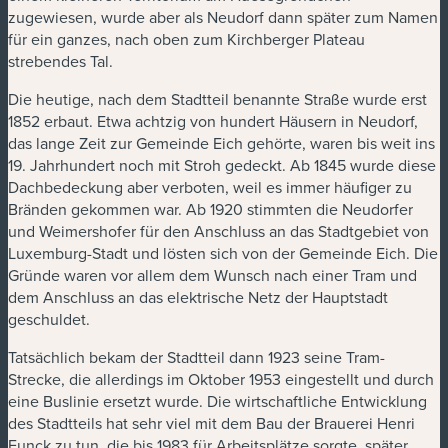
zugewiesen, wurde aber als Neudorf dann später zum Namen
für ein ganzes, nach oben zum Kirchberger Plateau
strebendes Tal.
Die heutige, nach dem Stadtteil benannte Straße wurde erst
1852 erbaut. Etwa achtzig von hundert Häusern in Neudorf,
das lange Zeit zur Gemeinde Eich gehörte, waren bis weit ins
19. Jahrhundert noch mit Stroh gedeckt. Ab 1845 wurde diese
Dachbedeckung aber verboten, weil es immer häufiger zu
Bränden gekommen war. Ab 1920 stimmten die Neudorfer
und Weimershofer für den Anschluss an das Stadtgebiet von
Luxemburg-Stadt und lösten sich von der Gemeinde Eich. Die
Gründe waren vor allem dem Wunsch nach einer Tram und
dem Anschluss an das elektrische Netz der Hauptstadt
geschuldet.
Tatsächlich bekam der Stadtteil dann 1923 seine Tram-
Strecke, die allerdings im Oktober 1953 eingestellt und durch
eine Buslinie ersetzt wurde. Die wirtschaftliche Entwicklung
des Stadtteils hat sehr viel mit dem Bau der Brauerei Henri
Funck zu tun, die bis 1983 für Arbeitsplätze sorgte
, später