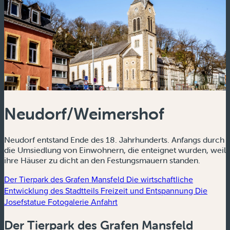
Neudorf/Weimershof
Neudorf entstand Ende des 18. Jahrhunderts. Anfangs durch
die Umsiedlung von Einwohnern, die enteignet wurden, weil
ihre Häuser zu dicht an den Festungsmauern standen.
Der Tierpark des Grafen Mansfeld
Die wirtschaftliche
Entwicklung des Stadtteils
Freizeit und Entspannung
Die
Josefstatue
Fotogalerie
Anfahrt
Der Tierpark des Grafen Mansfeld