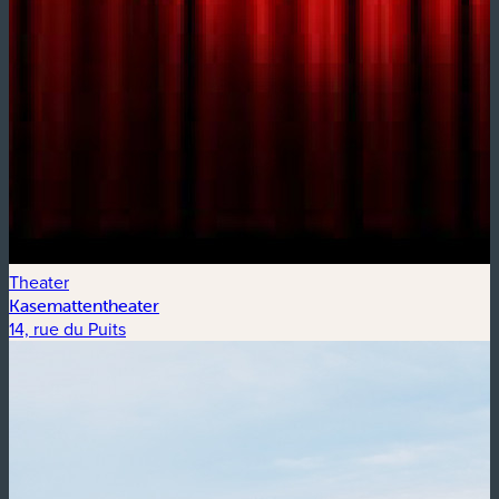
Theater
Kasemattentheater
14, rue du Puits