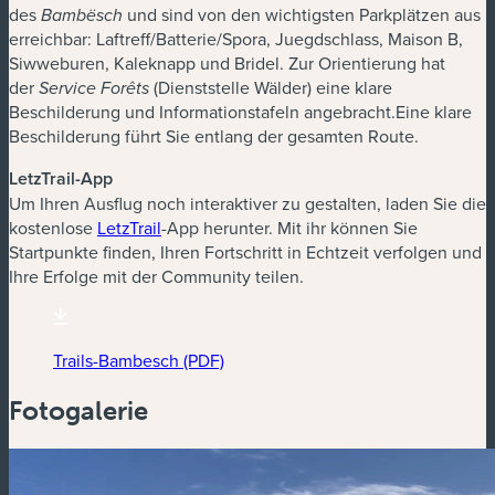
des
und sind von den wichtigsten Parkplätzen aus
Bambësch
erreichbar: Laftreff/Batterie/Spora, Juegdschlass, Maison B,
Siwweburen, Kaleknapp und Bridel. Zur Orientierung hat
der
(Dienststelle Wälder) eine klare
Service Forêts
Beschilderung und Informationstafeln angebracht.Eine klare
Beschilderung führt Sie entlang der gesamten Route.
LetzTrail-App
Um Ihren Ausflug noch interaktiver zu gestalten, laden Sie die
(neues Fenster)
kostenlose
LetzTrail
-App herunter. Mit ihr können Sie
Startpunkte finden, Ihren Fortschritt in Echtzeit verfolgen und
Ihre Erfolge mit der Community teilen.
Trails-Bambesch (PDF)
(neues Fenster)
Fotogalerie