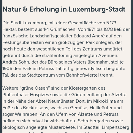
Natur & Erholung in Luxemburg-Stadt
Die Stadt Luxemburg, mit einer Gesamtfläche von 5.173
Hektar, besteht aus 1/4 Grünflächen. Von 1871 bis 1878 ließ der
französische Landschaftsgestalter Edouard André auf den
Festungsüberresten einen großzügigen Park anlegen, der
noch heute den wesentlichen Teil des Zentrums umgürtet,
getrennt durch die strahlenförmig angelegten Avenuen.
Andrés Sohn, der das Büro seines Vaters übernahm, stellte
1906 den Park im Petruss-Tal fertig, jenes idyllisch begrünte
Tal, das das Stadtzentrum vom Bahnhofsviertel trennt.
Weitere “grüne Oasen” sind der Klostergarten des
Pfaffenthaler Hospizes sowie die Gärten entlang der Alzette
in der Nähe der Abtei Neumünster. Dort, im Mikroklima am
Fuße des Bockfelsens, wachsen Gemüse, Heilkräuter und
sogar Weinreben. An den Ufern von Alzette und Petruss
befinden sich privat bewirtschaftete Schrebergärten sowie
ökologisch angelegte Musterbeete. Im Stadtteil Limpertsberg