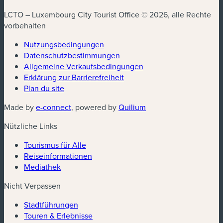
LCTO – Luxembourg City Tourist Office © 2026, alle Rechte
vorbehalten
Nutzungsbedingungen
Datenschutzbestimmungen
(neues Fenster)
Allgemeine Verkaufsbedingungen
Erklärung zur Barrierefreiheit
Plan du site
(neues Fenster)
(neues Fenster)
Made by
e-connect
, powered by
Quilium
Nützliche Links
Tourismus für Alle
Reiseinformationen
Mediathek
Nicht Verpassen
Stadtführungen
Touren & Erlebnisse