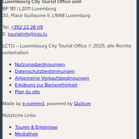
Luxembourg City Tourist Office asbl
BP 181 | L2011 Luxemburg
30, Place Guillaume II, L1648 Luxemburg
Tel.
+352 22 28 09
E.
touristinfo@lcto.lu
LCTO – Luxembourg City Tourist Office © 2025, alle Rechte
vorbehalten
Nutzungsbedingungen
Datenschutzbestimmungen
(neues Fenster)
Allgemeine Verkaufsbedingungen
Erklärung zur Barrierefreiheit
Plan du site
(neues Fenster)
(neues Fenster)
Made by
e-connect
, powered by
Quilium
Nützliche Links
Touren & Erlebnisse
Mediathek