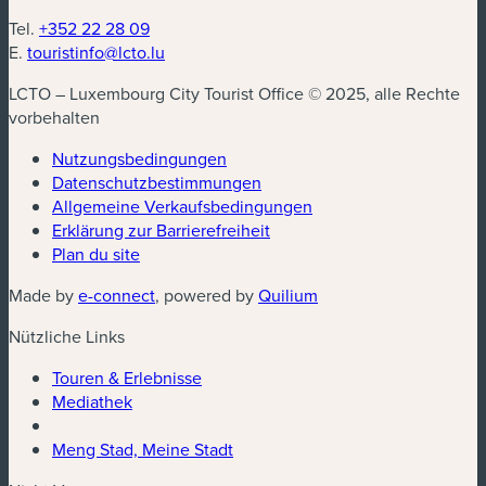
Tel.
+352 22 28 09
E.
touristinfo@lcto.lu
LCTO – Luxembourg City Tourist Office © 2025, alle Rechte
vorbehalten
Nutzungsbedingungen
Datenschutzbestimmungen
(neues Fenster)
Allgemeine Verkaufsbedingungen
Erklärung zur Barrierefreiheit
Plan du site
(neues Fenster)
(neues Fenster)
Made by
e-connect
, powered by
Quilium
Nützliche Links
Touren & Erlebnisse
Mediathek
Meng Stad, Meine Stadt