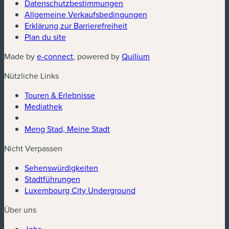
Datenschutzbestimmungen
(neues Fenster)
Allgemeine Verkaufsbedingungen
Erklärung zur Barrierefreiheit
Plan du site
(neues Fenster)
(neues Fenster)
Made by
e-connect
, powered by
Quilium
Nützliche Links
Touren & Erlebnisse
Mediathek
Meng Stad, Meine Stadt
Nicht Verpassen
Sehenswürdigkeiten
Stadtführungen
Luxembourg City Underground
Über uns
Jobs