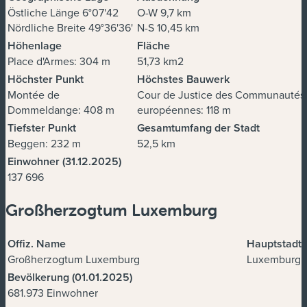
Östliche Länge 6°07'42
O-W 9,7 km
Nördliche Breite 49°36'36'
N-S 10,45 km
Höhenlage
Fläche
Place d'Armes: 304 m
51,73 km2
Höchster Punkt
Höchstes Bauwerk
Montée de
Cour de Justice des Communautés
Dommeldange: 408 m
européennes: 118 m
Tiefster Punkt
Gesamtumfang der Stadt
Beggen: 232 m
52,5 km
Einwohner (31.12.2025)
137 696
Großherzogtum Luxemburg
Offiz. Name
Hauptstadt
Großherzogtum Luxemburg
Luxemburg
Bevölkerung (01.01.2025)
681.973 Einwohner