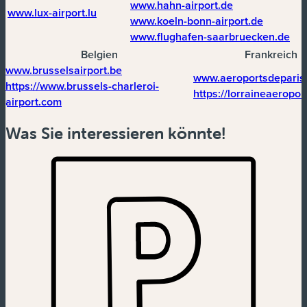
(neues Fenster
www.hahn-airport.de
(neues Fenster)
www.lux-airport.lu
(neues F
www.koeln-bonn-airport.de
(ne
www.flughafen-saarbruecken.de
Belgien
Frankreich
(neues Fenster)
www.brusselsairport.be
www.aeroportsdeparis.
https://www.brussels-charleroi-
https://lorraineaeroport
(neues Fenster)
airport.com
Was Sie interessieren könnte!