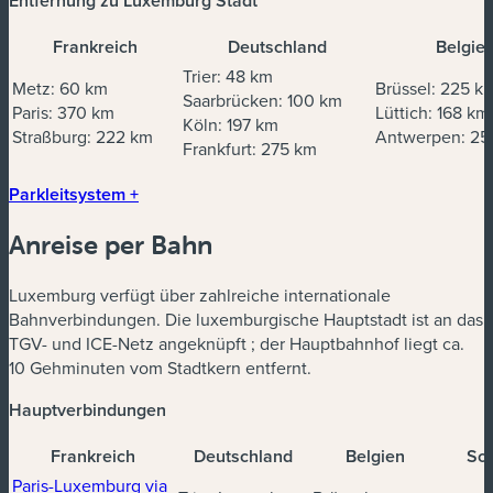
Entfernung zu Luxemburg Stadt
Frankreich
Deutschland
Belgie
Trier: 48 km
Metz: 60 km
Brüssel: 225 k
Saarbrücken: 100 km
Paris: 370 km
Lüttich: 168 km
Köln: 197 km
Straßburg: 222 km
Antwerpen: 25
Frankfurt: 275 km
Parkleitsystem +
Anreise per Bahn
Luxemburg verfügt über zahlreiche internationale
Bahnverbindungen. Die luxemburgische Hauptstadt ist an das
TGV- und ICE-Netz angeknüpft ; der Hauptbahnhof liegt ca.
10 Gehminuten vom Stadtkern entfernt.
Hauptverbindungen
Frankreich
Deutschland
Belgien
Sc
Paris-Luxemburg via