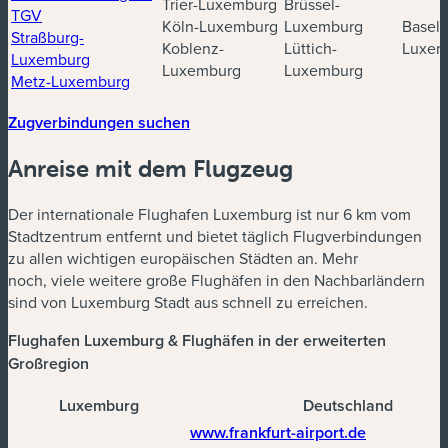
Trier-Luxemburg
Brüssel-
(neues Fenster)
TGV
Köln-Luxemburg
Luxemburg
Basel-
Straßburg-
Koblenz-
Lüttich-
Luxem
(neues Fenster)
Luxemburg
Luxemburg
Luxemburg
(neues Fenster)
Metz-Luxemburg
(neues Fenster)
Zugverbindungen suchen
Anreise mit dem Flugzeug
Der internationale Flughafen Luxemburg ist nur 6 km vom
Stadtzentrum entfernt und bietet täglich Flugverbindungen
zu allen wichtigen europäischen Städten an. Mehr
noch, viele weitere große Flughäfen in den Nachbarländern
sind von Luxemburg Stadt aus schnell zu erreichen.
Flughafen Luxemburg & Flughäfen in der erweiterten
Großregion
Luxemburg
Deutschland
(neues Fens
www.frankfurt-airport.de