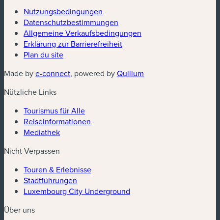
Nutzungsbedingungen
Datenschutzbestimmungen
(neues Fenster)
Allgemeine Verkaufsbedingungen
Erklärung zur Barrierefreiheit
Plan du site
(neues Fenster)
(neues Fenster)
Made by
e-connect
, powered by
Quilium
Nützliche Links
Tourismus für Alle
Reiseinformationen
Mediathek
Nicht Verpassen
Touren & Erlebnisse
Stadtführungen
Luxembourg City Underground
Über uns