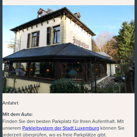
Anfahrt
Mit dem Auto:
Finden Sie den besten Parkplatz für Ihren Aufenthalt. Mit
(neues Fenster)
unserem
Parkleitsystem der Stadt Luxemburg
können Sie
jederzeit überprüfen, wo es freie Parkplätze gibt.