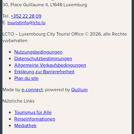
30, Place Guillaume II, L1648 Luxemburg
Tel.
+352 22 28 09
E.
touristinfo@lcto.lu
LCTO – Luxembourg City Tourist Office © 2026, alle Rechte
vorbehalten
Nutzungsbedingungen
Datenschutzbestimmungen
(neues Fenster)
Allgemeine Verkaufsbedingungen
Erklärung zur Barrierefreiheit
Plan du site
(neues Fenster)
(neues Fenster)
Made by
e-connect
, powered by
Quilium
Nützliche Links
Tourismus für Alle
Reiseinformationen
Mediathek