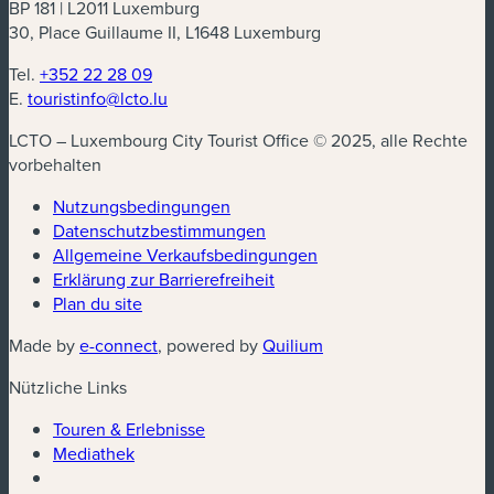
BP 181 | L2011 Luxemburg
30, Place Guillaume II, L1648 Luxemburg
Tel.
+352 22 28 09
E.
touristinfo@lcto.lu
LCTO – Luxembourg City Tourist Office © 2025, alle Rechte
vorbehalten
Nutzungsbedingungen
Datenschutzbestimmungen
(neues Fenster)
Allgemeine Verkaufsbedingungen
Erklärung zur Barrierefreiheit
Plan du site
(neues Fenster)
(neues Fenster)
Made by
e-connect
, powered by
Quilium
Nützliche Links
Touren & Erlebnisse
Mediathek