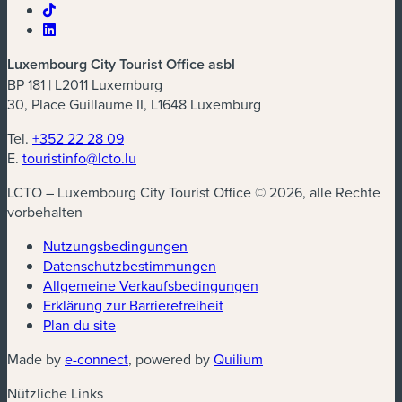
Luxembourg City Tourist Office asbl
BP 181 | L2011 Luxemburg
30, Place Guillaume II, L1648 Luxemburg
Tel.
+352 22 28 09
E.
touristinfo@lcto.lu
LCTO – Luxembourg City Tourist Office © 2026, alle Rechte
vorbehalten
Nutzungsbedingungen
Datenschutzbestimmungen
(neues Fenster)
Allgemeine Verkaufsbedingungen
Erklärung zur Barrierefreiheit
Plan du site
(neues Fenster)
(neues Fenster)
Made by
e-connect
, powered by
Quilium
Nützliche Links