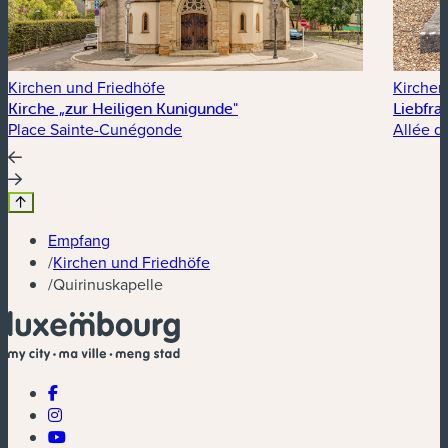
Kirchen und Friedhöfe
Kirchen
Kirche „zur Heiligen Kunigunde"
Liebfra
Place Sainte-Cunégonde
Allée d
Empfang
/
Kirchen und Friedhöfe
/
Quirinuskapelle