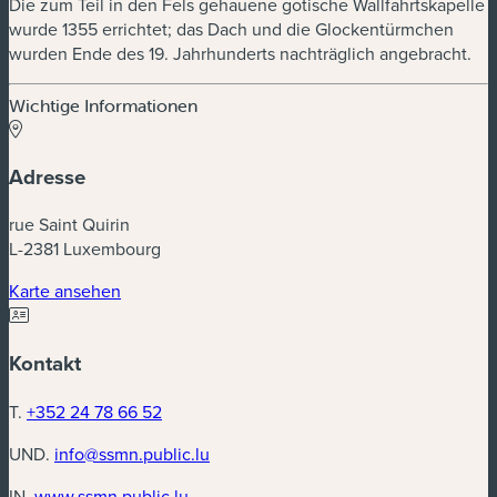
Die zum Teil in den Fels gehauene gotische Wallfahrtskapelle
wurde 1355 errichtet; das Dach und die Glockentürmchen
wurden Ende des 19. Jahrhunderts nachträglich angebracht.
Wichtige Informationen
Adresse
rue Saint Quirin
L-2381 Luxembourg
(neues Fenster)
Karte ansehen
Kontakt
T.
+352 24 78 66 52
UND.
info@ssmn.public.lu
(neues Fenster)
IN.
www.ssmn.public.lu