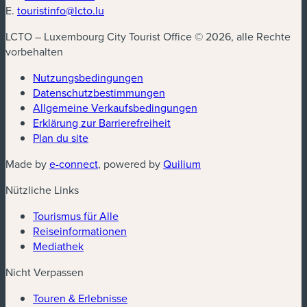
E.
touristinfo@lcto.lu
LCTO – Luxembourg City Tourist Office © 2026, alle Rechte
vorbehalten
Nutzungsbedingungen
Datenschutzbestimmungen
(neues Fenster)
Allgemeine Verkaufsbedingungen
Erklärung zur Barrierefreiheit
Plan du site
(neues Fenster)
(neues Fenster)
Made by
e-connect
, powered by
Quilium
Nützliche Links
Tourismus für Alle
Reiseinformationen
Mediathek
Nicht Verpassen
Touren & Erlebnisse