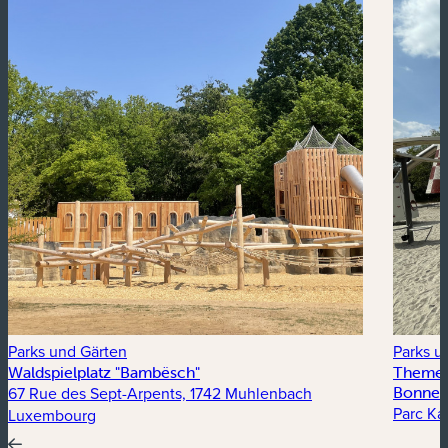
Parks und Gärten
Parks u
Waldspielplatz "Bambësch"
Themens
67 Rue des Sept-Arpents, 1742 Muhlenbach
Bonnev
Parc Kal
Luxembourg