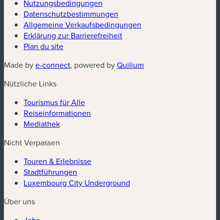
Nutzungsbedingungen
Datenschutzbestimmungen
(neues Fenster)
Allgemeine Verkaufsbedingungen
Erklärung zur Barrierefreiheit
Plan du site
(neues Fenster)
(neues Fenster)
Made by
e-connect
, powered by
Quilium
Nützliche Links
Tourismus für Alle
Reiseinformationen
Mediathek
Nicht Verpassen
Touren & Erlebnisse
Stadtführungen
Luxembourg City Underground
Über uns
Jobs