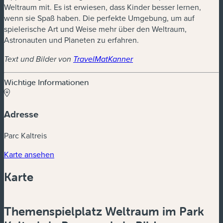
Weltraum mit. Es ist erwiesen, dass Kinder besser lernen,
wenn sie Spaß haben. Die perfekte Umgebung, um auf
spielerische Art und Weise mehr über den Weltraum,
Astronauten und Planeten zu erfahren.
Text und Bilder von
TravelMatKanner
Wichtige Informationen
Adresse
Parc Kaltreis
(neues Fenster)
Karte ansehen
Karte
Powered by
Esri
Themenspielplatz Weltraum im Park
Zoom
in