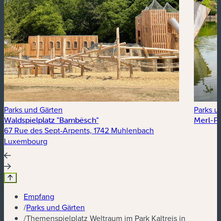
Parks und Gärten
Parks u
Waldspielplatz "Bambësch"
Merl-P
67 Rue des Sept-Arpents, 1742 Muhlenbach
Luxembourg
Empfang
/
Parks und Gärten
/
Themenspielplatz Weltraum im Park Kaltreis in