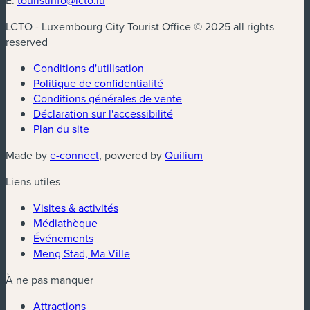
LCTO - Luxembourg City Tourist Office © 2025 all rights
reserved
Conditions d'utilisation
Politique de confidentialité
Conditions générales de vente
Déclaration sur l'accessibilité
Plan du site
(nouvelle fenêtre)
(nouvelle fenêtre)
Made by
e-connect
, powered by
Quilium
Liens utiles
Visites & activités
Médiathèque
Événements
Meng Stad, Ma Ville
À ne pas manquer
Attractions