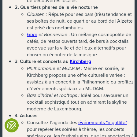
de découvertes locales.
2. Quartiers phares de la vie nocturne
Réputé pour ses bars (très) tendance et
Clausen :
ses boîtes de nuit, ce quartier au bord de l’Alzette
est prisé des noctambules.
: Un mélange cosmopolite de
Gare
et Bonnevoie
cafés, de restos ouverts tard, de bars à cocktails
avec vue sur la ville et de lieux alternatifs pour
danser ou écouter de la musique.
3. Culture et concerts au
Kirchberg
Même en soirée, le
Philharmonie et MUDAM :
Kirchberg propose une offre culturelle variée :
assistez à un concert à la Philharmonie ou profitez
d’événements spéciaux au MUDAM.
Idéal pour savourer un
Bars d’hôtel et rooftops :
cocktail sophistiqué tout en admirant la skyline
moderne de Luxembourg.
4. Astuces
(nou
Consultez l’agenda des
événements "nightlife"
pour repérer les soirées à thème, les concerts
spéciaux ou les festivals ainsi que les spectacles (