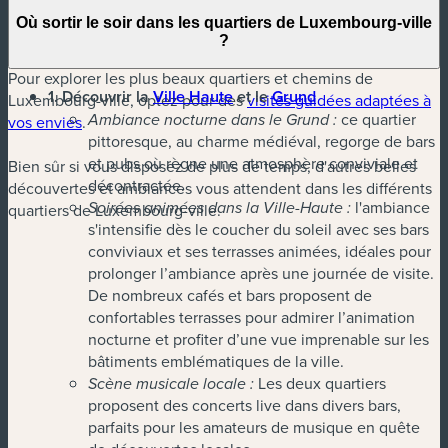
Parlement européen
(désormais accessible aux
Où sortir le soir dans les quartiers de Luxembourg-ville
visiteurs sur réservation)
?
Pour explorer les plus beaux quartiers et chemins de
1. Découvrir la
Ville Haute
et le
Grund
Luxembourg-ville, optez pour des
visites guidées adaptées à
ce quartier
vos envies
.
Ambiance nocturne dans le Grund :
pittoresque, au charme médiéval, regorge de bars
et pubs où règne une atmosphère conviviale et
Bien sûr si vous disposez de plus de temps, d'autres belles
décontractée.
découvertes et ambiances vous attendent dans les différents
l'ambiance
quartiers de Luxembourg-ville.
Soirées animées dans la Ville-Haute :
s'intensifie dès le coucher du soleil avec ses bars
conviviaux et ses terrasses animées, idéales pour
prolonger l’ambiance après une journée de visite.
De nombreux cafés et bars proposent de
confortables terrasses pour admirer l’animation
nocturne et profiter d’une vue imprenable sur les
bâtiments emblématiques de la ville.
Les deux quartiers
Scène musicale locale :
proposent des concerts live dans divers bars,
parfaits pour les amateurs de musique en quête