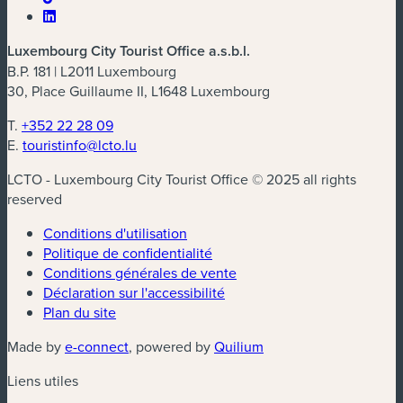
Luxembourg City Tourist Office a.s.b.l.
B.P. 181 | L2011 Luxembourg
30, Place Guillaume II, L1648 Luxembourg
T.
+352 22 28 09
E.
touristinfo@lcto.lu
LCTO - Luxembourg City Tourist Office © 2025 all rights
reserved
Conditions d'utilisation
Politique de confidentialité
Conditions générales de vente
Déclaration sur l'accessibilité
Plan du site
(nouvelle fenêtre)
(nouvelle fenêtre)
Made by
e-connect
, powered by
Quilium
Liens utiles