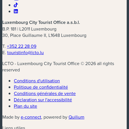
Luxembourg City Tourist Office a.s.b.l.
B.P. 181 | L2011 Luxembourg
30, Place Guillaume II, L1648 Luxembourg
T.
+352 22 28 09
E.
touristinfo@lcto.lu
LCTO - Luxembourg City Tourist Office © 2026 all rights
reserved
Conditions d'utilisation
Politique de confidentialité
Conditions générales de vente
Déclaration sur l'accessibilité
Plan du site
(nouvelle fenêtre)
(nouvelle fenêtre)
Made by
e-connect
, powered by
Quilium
Liens utiles