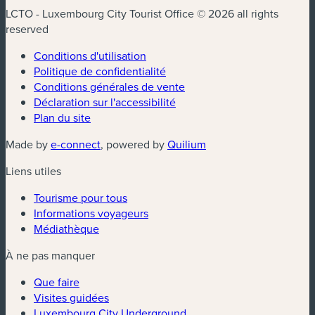
LCTO - Luxembourg City Tourist Office © 2026 all rights
reserved
Conditions d'utilisation
Politique de confidentialité
Conditions générales de vente
Déclaration sur l'accessibilité
Plan du site
(nouvelle fenêtre)
(nouvelle fenêtre)
Made by
e-connect
, powered by
Quilium
Liens utiles
Tourisme pour tous
Informations voyageurs
Médiathèque
À ne pas manquer
Que faire
Visites guidées
Luxembourg City Underground