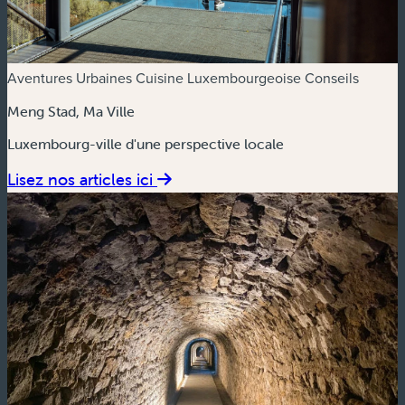
Aventures Urbaines
Cuisine Luxembourgeoise
Conseils
Meng Stad, Ma Ville
Luxembourg-ville d'une perspective locale
Lisez nos articles ici