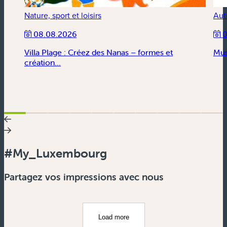
Nature, sport et loisirs
Aut
08.08.2026
0
Villa Plage : Créez des Nanas – formes et
Mus
création...
#My_Luxembourg
Partagez vos impressions avec nous
Load more