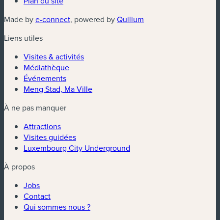
Plan du site
(nouvelle fenêtre)
(nouvelle fenêtre)
Made by
e-connect
, powered by
Quilium
Liens utiles
Visites & activités
Médiathèque
Événements
Meng Stad, Ma Ville
À ne pas manquer
Attractions
Visites guidées
Luxembourg City Underground
À propos
Jobs
Contact
Qui sommes nous ?