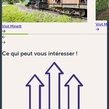
Visit M
Visit Minett
Ce qui peut vous intéresser !