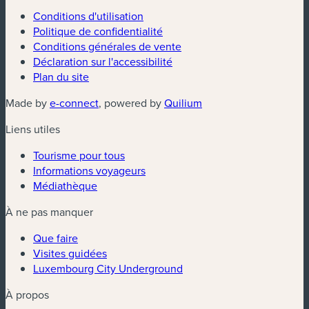
Conditions d'utilisation
Politique de confidentialité
Conditions générales de vente
Déclaration sur l'accessibilité
Plan du site
(nouvelle fenêtre)
(nouvelle fenêtre)
Made by
e-connect
, powered by
Quilium
Liens utiles
Tourisme pour tous
Informations voyageurs
Médiathèque
À ne pas manquer
Que faire
Visites guidées
Luxembourg City Underground
À propos