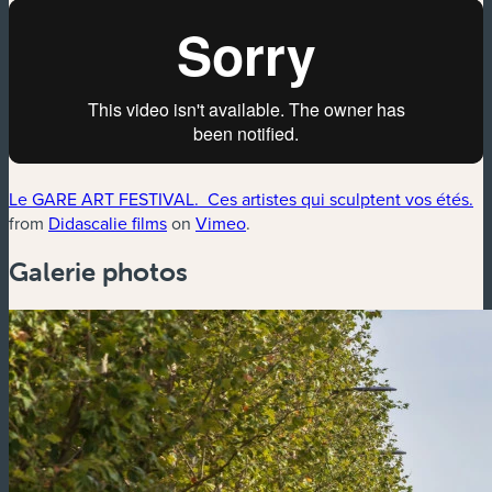
Le GARE ART FESTIVAL. Ces artistes qui sculptent vos étés.
from
Didascalie films
on
Vimeo
.
Galerie photos