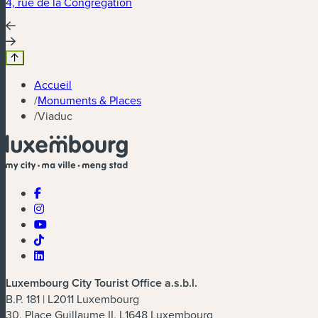
4, rue de la Congrégation
Accueil
/
Monuments & Places
/
Viaduc
Luxembourg City Tourist Office a.s.b.l.
B.P. 181 | L2011 Luxembourg
30, Place Guillaume II, L1648 Luxembourg