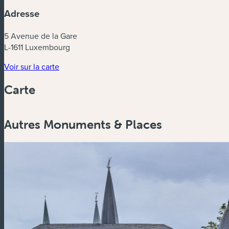
Adresse
5 Avenue de la Gare
L-1611 Luxembourg
(nouvelle fenêtre)
Voir sur la carte
Carte
Autres Monuments & Places
Zoom
in
Zoom
out