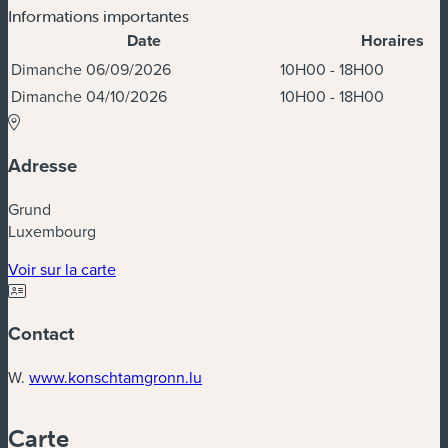
Informations importantes
Date
Horaires
Dates et horaires
Dimanche 06/09/2026
10H00 - 18H00
Dimanche 04/10/2026
10H00 - 18H00
Adresse
Grund
Luxembourg
(nouvelle fenêtre)
Voir sur la carte
Contact
(nouvelle fenêtre)
W.
www.konschtamgronn.lu
Carte