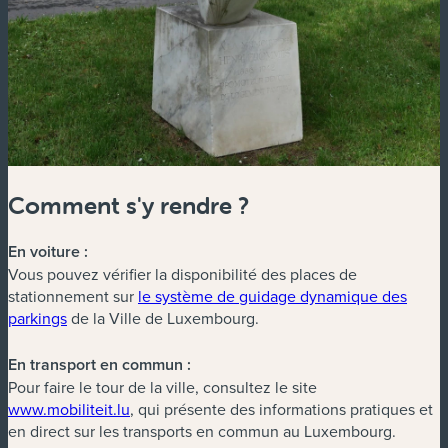
Comment s'y rendre ?
En voiture :
Vous pouvez vérifier la disponibilité des places de
stationnement sur
le système de guidage dynamique des
parkings
de la Ville de Luxembourg.
En transport en commun :
Pour faire le tour de la ville, consultez le site
(nouvelle fenêtre)
www.mobiliteit.lu
, qui présente des informations pratiques et
en direct sur les transports en commun au Luxembourg.