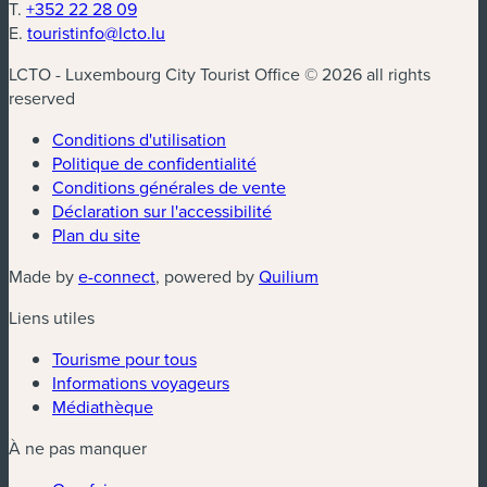
T.
+352 22 28 09
E.
touristinfo@lcto.lu
LCTO - Luxembourg City Tourist Office © 2026 all rights
reserved
Conditions d'utilisation
Politique de confidentialité
Conditions générales de vente
Déclaration sur l'accessibilité
Plan du site
(nouvelle fenêtre)
(nouvelle fenêtre)
Made by
e-connect
, powered by
Quilium
Liens utiles
Tourisme pour tous
Informations voyageurs
Médiathèque
À ne pas manquer