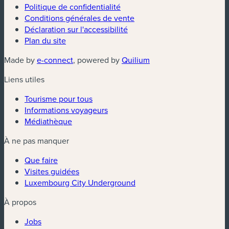
Politique de confidentialité
Conditions générales de vente
Déclaration sur l'accessibilité
Plan du site
(nouvelle fenêtre)
(nouvelle fenêtre)
Made by
e-connect
, powered by
Quilium
Liens utiles
Tourisme pour tous
Informations voyageurs
Médiathèque
À ne pas manquer
Que faire
Visites guidées
Luxembourg City Underground
À propos
Jobs