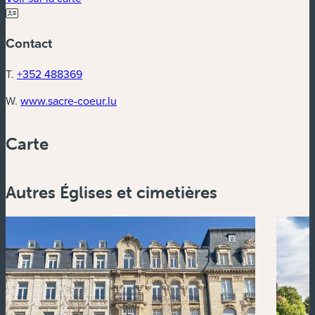
Contact
T.
+352 488369
(nouvelle fenêtre)
W.
www.sacre-coeur.lu
Carte
Powered by
Esri
Autres Églises et cimetières
Zoom
in
Zoom
out