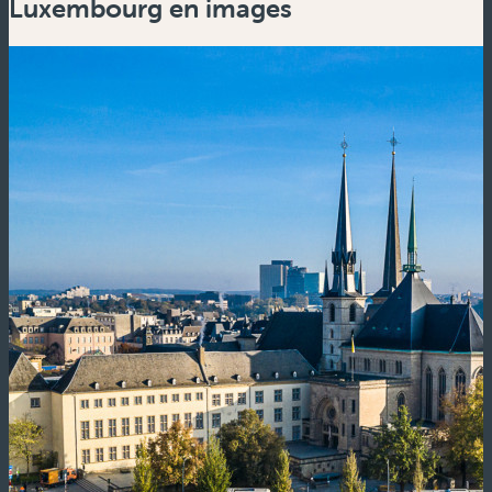
Luxembourg en images
Zoom
out