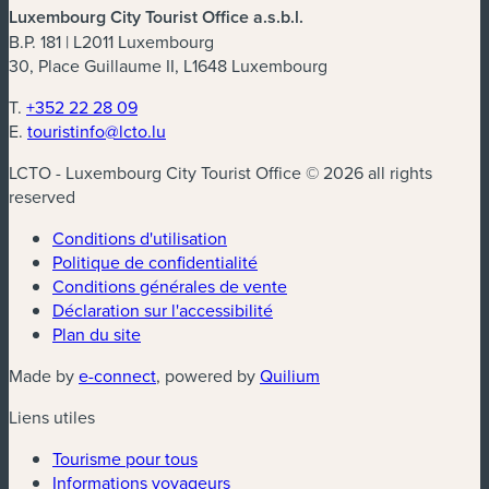
Luxembourg City Tourist Office a.s.b.l.
B.P. 181 | L2011 Luxembourg
30, Place Guillaume II, L1648 Luxembourg
T.
+352 22 28 09
E.
touristinfo@lcto.lu
LCTO - Luxembourg City Tourist Office © 2026 all rights
reserved
Conditions d'utilisation
Politique de confidentialité
Conditions générales de vente
Déclaration sur l'accessibilité
Plan du site
(nouvelle fenêtre)
(nouvelle fenêtre)
Made by
e-connect
, powered by
Quilium
Liens utiles
Tourisme pour tous
Informations voyageurs