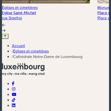
Églises et cimetières
Monume
Eglise Saint-Michel
Place d
rue Sigefroi
Place d
Accueil
/
Églises et cimetières
/
Cathédrale Notre-Dame de Luxembourg