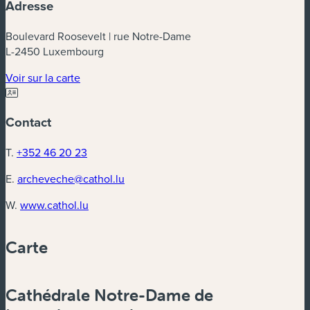
Adresse
Boulevard Roosevelt | rue Notre-Dame
L-2450 Luxembourg
(nouvelle fenêtre)
Voir sur la carte
Contact
T.
+352 46 20 23
E.
archeveche@cathol.lu
(nouvelle fenêtre)
W.
www.cathol.lu
Carte
Powered by
Esri
Cathédrale Notre-Dame de
Zoom
in