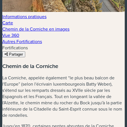
Informations pratiques
Carte
Chemin de la Corniche en images
Vue 360
Autres Fortifications
Fortifications
Partager
Chemin de la Corniche
La Corniche, appelée également “le plus beau balcon de
l'Europe” (selon l'écrivain luxembourgeois Batty Weber),
s'étend sur les remparts dressés au XVIIe siècle par les
Espagnols et les Français. Tout en longeant la vallée de
l'Alzette, le chemin mène du rocher du Bock jusqu'à la partie
inférieure de la Citadelle du Saint-Esprit connue sous le nom
de rondelles.
Jusqu'en 1870, certaines pentes abruptes de la Corniche