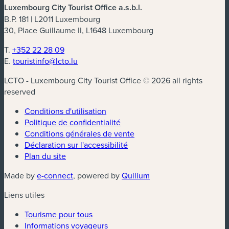
Luxembourg City Tourist Office a.s.b.l.
B.P. 181 | L2011 Luxembourg
30, Place Guillaume II, L1648 Luxembourg
T.
+352 22 28 09
E.
touristinfo@lcto.lu
LCTO - Luxembourg City Tourist Office © 2026 all rights
reserved
Conditions d'utilisation
Politique de confidentialité
Conditions générales de vente
Déclaration sur l'accessibilité
Plan du site
(nouvelle fenêtre)
(nouvelle fenêtre)
Made by
e-connect
, powered by
Quilium
Liens utiles
Tourisme pour tous
Informations voyageurs