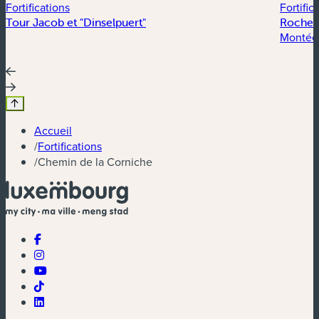
Fortifications
Fortific
Tour Jacob et "Dinselpuert"
Rocher
Montée
Accueil
/
Fortifications
/
Chemin de la Corniche