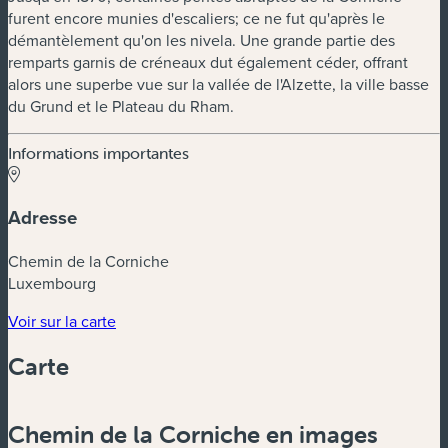
furent encore munies d'escaliers; ce ne fut qu'après le
démantèlement qu'on les nivela. Une grande partie des
remparts garnis de créneaux dut également céder, offrant
alors une superbe vue sur la vallée de l'Alzette, la ville basse
du Grund et le Plateau du Rham.
Informations importantes
Adresse
Chemin de la Corniche
Luxembourg
(nouvelle fenêtre)
Voir sur la carte
Carte
Powered by
Esri
Chemin de la Corniche en images
Zoom