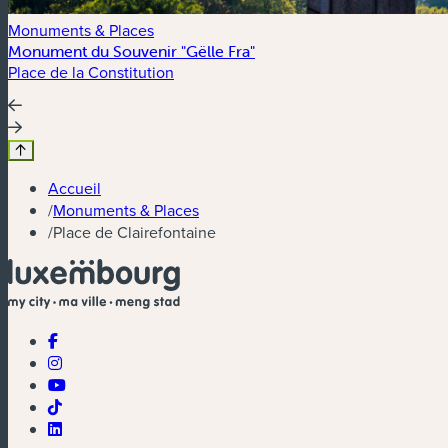
Monuments & Places
Monument du Souvenir "Gëlle Fra"
Place de la Constitution
Accueil
/
Monuments & Places
/
Place de Clairefontaine