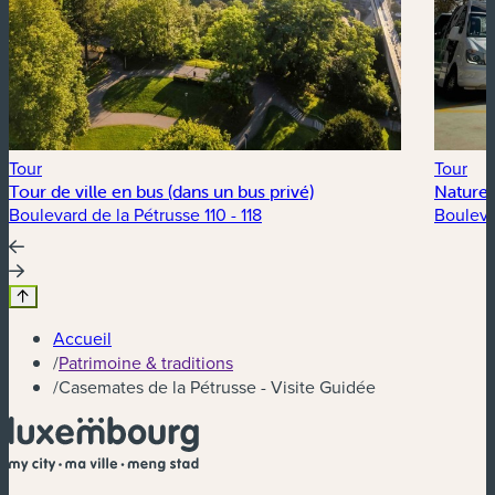
Tour
Tour
Tour de ville en bus (dans un bus privé)
Nature 
Boulevard de la Pétrusse 110 - 118
Bouleva
Accueil
/
Patrimoine & traditions
/
Casemates de la Pétrusse - Visite Guidée