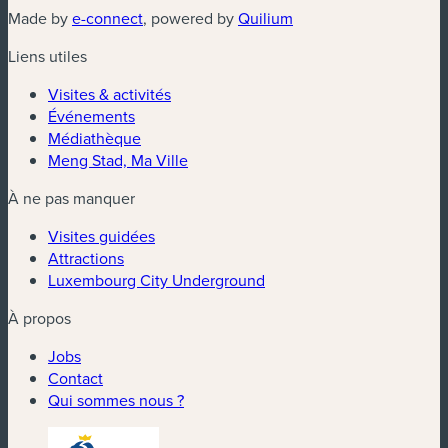
(nouvelle fenêtre)
(nouvelle fenêtre)
Made by
e-connect
, powered by
Quilium
Liens utiles
Visites & activités
Événements
Médiathèque
Meng Stad, Ma Ville
À ne pas manquer
Visites guidées
Attractions
Luxembourg City Underground
À propos
Jobs
Contact
Qui sommes nous ?
(nouvelle fenêtre)