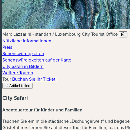
Marc Lazzarini - standart / Luxembourg City Tourist Office
Nützliche Informationen
Preis
Sehenswürdigkeiten
Sehenswürdigkeiten auf der Karte
City Safari in Bildern
Weitere Touren
Tour
Buchen Sie Ihr Ticket!
Artikel teilen
City Safari
Abenteuertour für Kinder und Familien
Tauchen Sie ein in die städtische „Dschungelwelt“ und begeben
Gästeführers lernen Sie auf dieser Tour für Familien, u.a. d