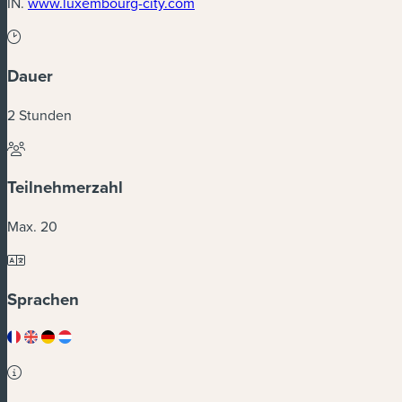
(neues Fenster)
IN.
www.luxembourg-city.com
Dauer
2 Stunden
Teilnehmerzahl
Max. 20
Sprachen