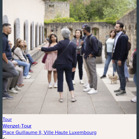
Tour
E
Wenzel-Tour
P
Place Guillaume II, Ville Haute Luxembourg
P