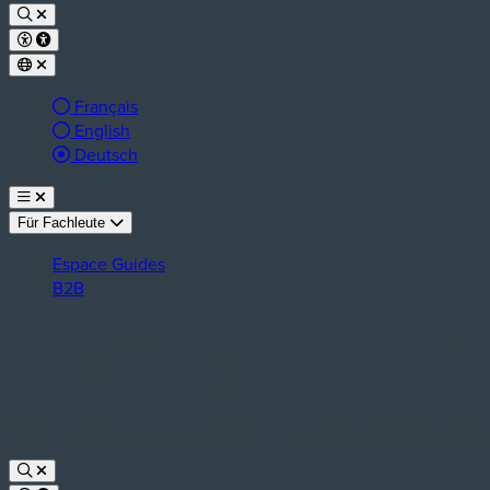
Français
English
aktive Sprache:
Deutsch
Für Fachleute
Espace Guides
B2B