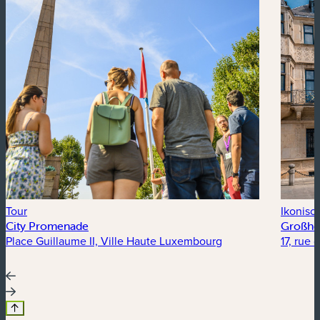
Tour
Ikonis
City Promenade
Großher
Place Guillaume II, Ville Haute Luxembourg
17, rue