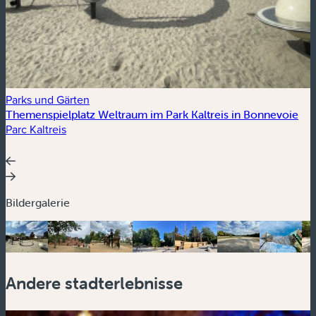
Parks und Gärten
P
Themenspielplatz Weltraum im Park Kaltreis in Bonnevoie
P
Parc Kaltreis
A
Bildergalerie
Andere stadterlebnisse