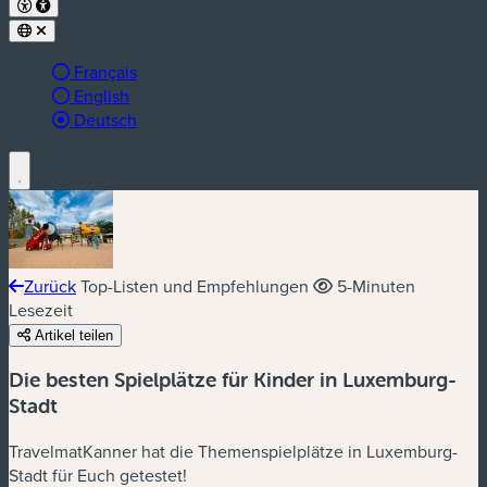
Français
English
aktive Sprache:
Deutsch
Zurück
Top-Listen und Empfehlungen
5-Minuten
Lesezeit
Artikel teilen
Die besten Spielplätze für Kinder in Luxemburg-
Stadt
TravelmatKanner hat die Themenspielplätze in Luxemburg-
Stadt für Euch getestet!