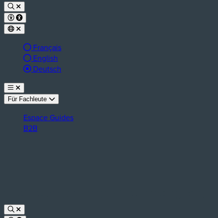
Français
English
aktive Sprache:
Deutsch
Für Fachleute
Espace Guides
B2B