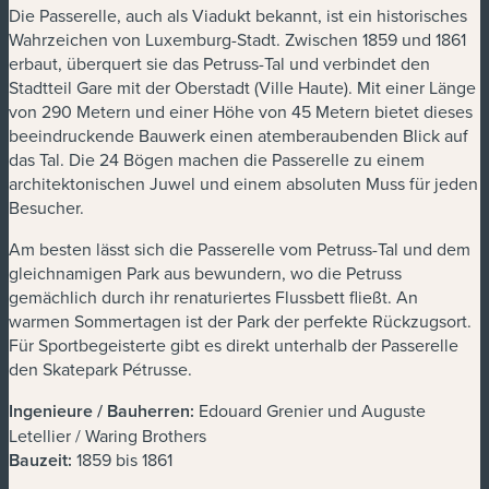
Die Passerelle, auch als Viadukt bekannt, ist ein historisches
Wahrzeichen von Luxemburg-Stadt. Zwischen 1859 und 1861
erbaut, überquert sie das Petruss-Tal und verbindet den
Stadtteil Gare mit der Oberstadt (Ville Haute). Mit einer Länge
von 290 Metern und einer Höhe von 45 Metern bietet dieses
beeindruckende Bauwerk einen atemberaubenden Blick auf
das Tal. Die 24 Bögen machen die Passerelle zu einem
architektonischen Juwel und einem absoluten Muss für jeden
Besucher.
Am besten lässt sich die Passerelle vom Petruss-Tal und dem
gleichnamigen Park aus bewundern, wo die Petruss
gemächlich durch ihr renaturiertes Flussbett fließt. An
warmen Sommertagen ist der Park der perfekte Rückzugsort.
Für Sportbegeisterte gibt es direkt unterhalb der Passerelle
den Skatepark Pétrusse.
Ingenieure / Bauherren:
Edouard Grenier und Auguste
Letellier / Waring Brothers
Bauzeit:
1859 bis 1861