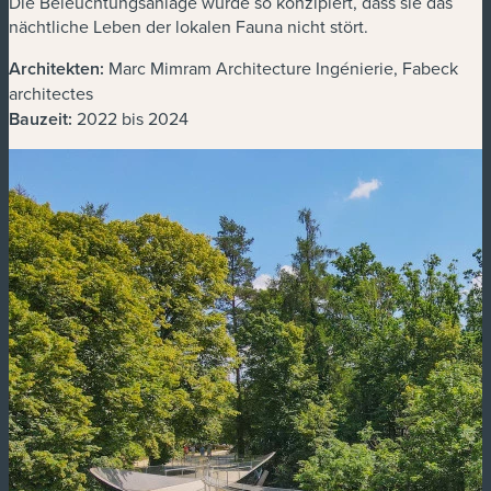
Die Beleuchtungsanlage wurde so konzipiert, dass sie das
nächtliche Leben der lokalen Fauna nicht stört.
Architekten:
Marc Mimram Architecture Ingénierie, Fabeck
architectes
Bauzeit:
2022 bis 2024