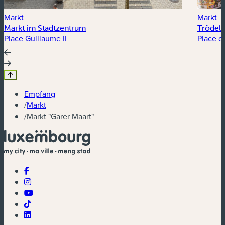
Markt
Markt
Markt im Stadtzentrum
Trödel
Place Guillaume II
Place d
Empfang
/
Markt
/
Markt "Garer Maart"