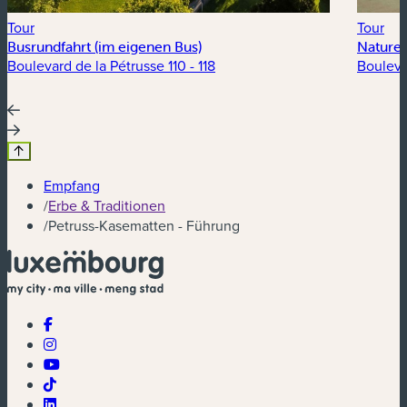
Tour
Tour
Busrundfahrt (im eigenen Bus)
Nature 
Boulevard de la Pétrusse 110 - 118
Bouleva
Empfang
/
Erbe & Traditionen
/
Petruss-Kasematten - Führung