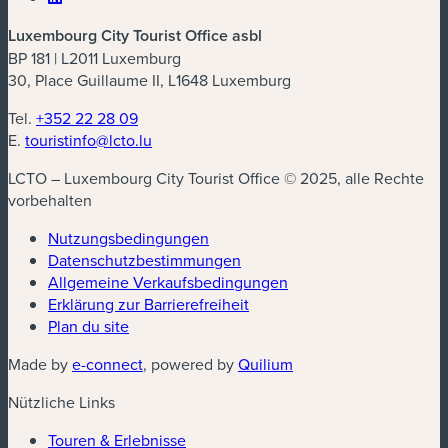
Luxembourg City Tourist Office asbl
BP 181 | L2011 Luxemburg
30, Place Guillaume II, L1648 Luxemburg
Tel.
+352 22 28 09
E.
touristinfo@lcto.lu
LCTO – Luxembourg City Tourist Office © 2025, alle Rechte
vorbehalten
Nutzungsbedingungen
Datenschutzbestimmungen
(neues Fenster)
Allgemeine Verkaufsbedingungen
Erklärung zur Barrierefreiheit
Plan du site
(neues Fenster)
(neues Fenster)
Made by
e-connect
, powered by
Quilium
Nützliche Links
Touren & Erlebnisse