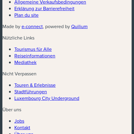
(neues Fenster)
Allgemeine Verkaufsbedingungen
Erklärung zur Barrierefreiheit
Plan du site
(neues Fenster)
(neues Fenster)
Made by
e-connect
, powered by
Quilium
Nützliche Links
Tourismus für Alle
Reiseinformationen
Mediathek
Nicht Verpassen
Touren & Erlebnisse
Stadtführungen
Luxembourg City Underground
Über uns
Jobs
Kontakt
Über uns