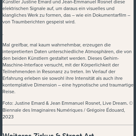
Künstler Justine Emard und Jean-Emmanuel Rosnet diese
elektrischen Signale auf, um daraus ein visuelles und
klangliches Werk zu formen, das – wie ein Dokumentarfilm –
von Traumberichten gespeist wird.
.
Mal greifbar, mal kaum wahrnehmbar, erzeugen die
interpretierten Daten unterschiedliche Atmosphären, die von
den beiden Künstlern gestaltet werden. Dieses Gehirn-
Maschine-Interface versucht, mit der Körperlichkeit der
Teilnehmenden in Resonanz zu treten. Im Verlauf der
Erfahrung erleben sie sowohl ihre Intensität als auch ihre
kontemplative Dimension – eine hypnotische und traumartige
Reise.
Foto: Justine Emard & Jean Emmanuel Rosnet, Live Dream
.
©
Biennale des Imaginaires Numériques / Grégoire Édouard,
2023
Weiteres Zirkus & Street Art