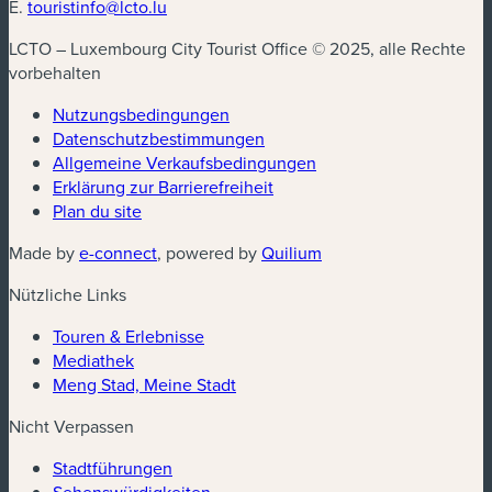
E.
touristinfo@lcto.lu
LCTO – Luxembourg City Tourist Office © 2025, alle Rechte
vorbehalten
Nutzungsbedingungen
Datenschutzbestimmungen
(neues Fenster)
Allgemeine Verkaufsbedingungen
Erklärung zur Barrierefreiheit
Plan du site
(neues Fenster)
(neues Fenster)
Made by
e-connect
, powered by
Quilium
Nützliche Links
Touren & Erlebnisse
Mediathek
Meng Stad, Meine Stadt
Nicht Verpassen
Stadtführungen