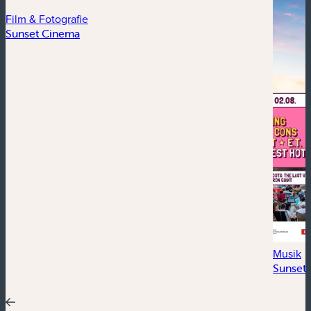
Film & Fotografie
Sunset Cinema
Musik
Sunset 