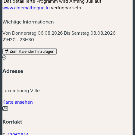
Das detaillierte Programm wird Anfang Juli auf
(neues Fenster)
www.cinematheque.lu
verfügbar sein.
Wichtige Informationen
Von Donnerstag 06.08.2026 Bis Samstag 08.08.2026
21H30 - 23H30
Zum Kalender hinzufügen
Adresse
Luxembourg-Ville
(neues Fenster)
Karte ansehen
Kontakt
T.
47962644