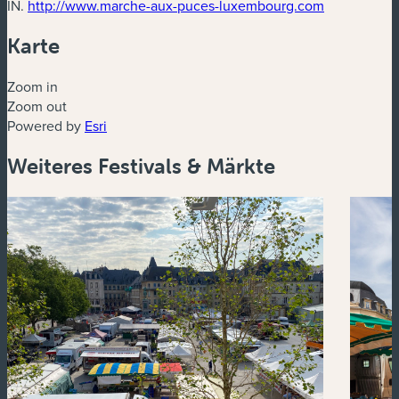
(neues Fens
IN.
http://www.marche-aux-puces-luxembourg.com
Karte
Zoom in
Zoom out
Powered by
Esri
Weiteres Festivals & Märkte