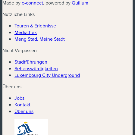
(neues Fenster)
(neues Fenster)
Made by
e-connect
, powered by
Quilium
Nützliche Links
Touren & Erlebnisse
Mediathek
Meng Stad, Meine Stadt
Nicht Verpassen
Stadtführungen
Sehenswürdigkeiten
Luxembourg City Underground
Über uns
Jobs
Kontakt
Über uns
(neues Fenster)