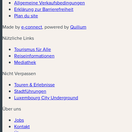
(neues Fenster)
Allgemeine Verkaufsbedingungen
Erklärung zur Barrierefreiheit
Plan du site
(neues Fenster)
(neues Fenster)
Made by
e-connect
, powered by
Quilium
Nützliche Links
Tourismus für Alle
Reiseinformationen
Mediathek
Nicht Verpassen
Touren & Erlebnisse
Stadtführungen
Luxembourg City Underground
Über uns
Jobs
Kontakt