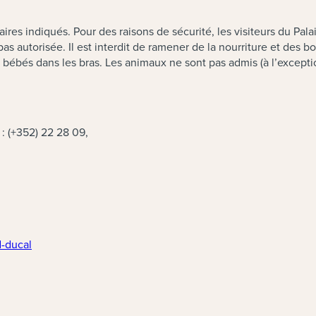
raires indiqués. Pour des raisons de sécurité, les visiteurs du Pa
as autorisée. Il est interdit de ramener de la nourriture et des b
eurs bébés dans les bras. Les animaux ne sont pas admis (à l’ex
 : (+352) 22 28 09,
(neues Fenster)
d-ducal