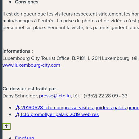
Consignes
Il est de rigueur que les visiteurs respectent strictement les ho
main/bagages à l’entrée. La prise de photos et de vidéos n’est p
personnel sur place. Pendant la visite, les parents gardent l
Informations :
Luxembourg City Tourist Office, B.P.181, L-2011 Luxembourg, tél.
www.luxembourg-city.com
Ce dossier est traité par :
Dany Schneider,
presse@lcto.lu
, tél. : (+352) 22 28 09 - 33
20190628-lcto-compresse-visites-guidees-palais-gran
(neues Fenster)
lcto-promoflyer-palais-2019-web-res
Empfang