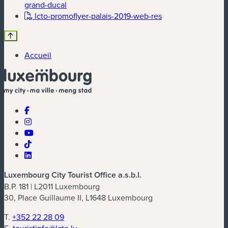
(nouvelle fenêtre)
grand-ducal
(nouvelle fenêtre)
lcto-promoflyer-palais-2019-web-res
Accueil
Luxembourg City Tourist Office a.s.b.l.
B.P. 181 | L2011 Luxembourg
30, Place Guillaume II, L1648 Luxembourg
T.
+352 22 28 09
E.
touristinfo@lcto.lu