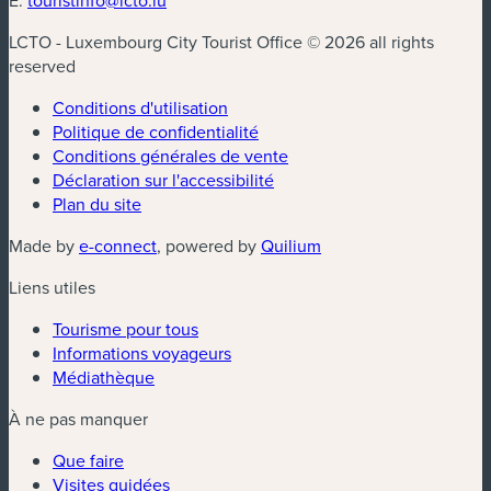
LCTO - Luxembourg City Tourist Office © 2026 all rights
reserved
Conditions d'utilisation
Politique de confidentialité
Conditions générales de vente
Déclaration sur l'accessibilité
Plan du site
(nouvelle fenêtre)
(nouvelle fenêtre)
Made by
e-connect
, powered by
Quilium
Liens utiles
Tourisme pour tous
Informations voyageurs
Médiathèque
À ne pas manquer
Que faire
Visites guidées