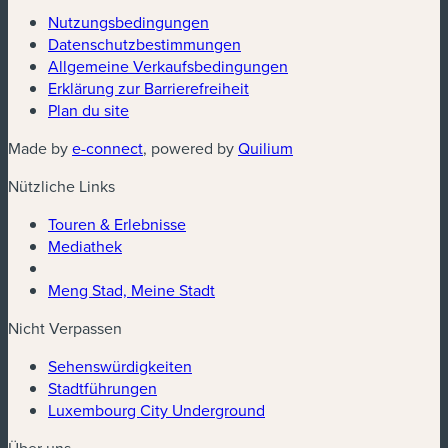
Nutzungsbedingungen
Datenschutzbestimmungen
(neues Fenster)
Allgemeine Verkaufsbedingungen
Erklärung zur Barrierefreiheit
Plan du site
(neues Fenster)
(neues Fenster)
Made by
e-connect
, powered by
Quilium
Nützliche Links
Touren & Erlebnisse
Mediathek
Meng Stad, Meine Stadt
Nicht Verpassen
Sehenswürdigkeiten
Stadtführungen
Luxembourg City Underground