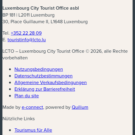
Luxembourg City Tourist Office asbl
BP 181 | L2011 Luxemburg
30, Place Guillaume II, L1648 Luxemburg
Tel.
+352 22 28 09
E.
touristinfo@lcto.lu
LCTO – Luxembourg City Tourist Office © 2026, alle Rechte
vorbehalten
Nutzungsbedingungen
Datenschutzbestimmungen
(neues Fenster)
Allgemeine Verkaufsbedingungen
Erklärung zur Barrierefreiheit
Plan du site
(neues Fenster)
(neues Fenster)
Made by
e-connect
, powered by
Quilium
Nützliche Links
Tourismus für Alle