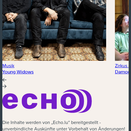
Musik
Zirkus &
Young Widows
Damocl
Die Inhalte werden von „Echo.lu“ bereitgestellt -
unverbindliche Auskünfte unter Vorbehalt von Änderungen!