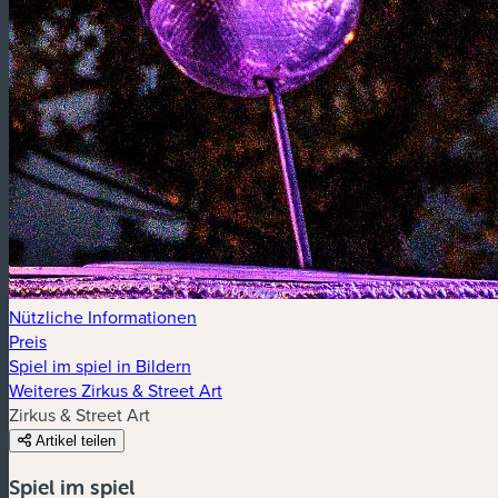
Nützliche Informationen
Preis
Spiel im spiel in Bildern
Weiteres Zirkus & Street Art
Zirkus & Street Art
Artikel teilen
Spiel im spiel