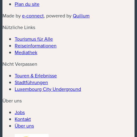
Plan du site
(neues Fenster)
(neues Fenster)
Made by
e-connect
, powered by
Quilium
Nützliche Links
Tourismus für Alle
Reiseinformationen
Mediathek
Nicht Verpassen
Touren & Erlebnisse
Stadtführungen
Luxembourg City Underground
Über uns
Jobs
Kontakt
Über uns
(neues Fenster)