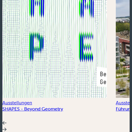
Ausstellungen
Ausstel
SHAPES - Beyond Geometry
Führung